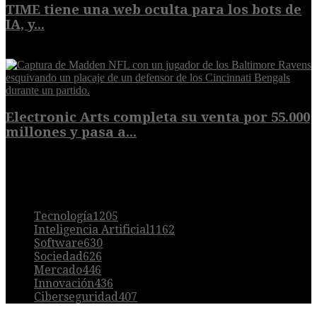
TIME tiene una web oculta para los bots de
IA, y...
9 de agosto de 2026
Electronic Arts completa su venta por 55.000
millones y pasa a...
8 de agosto de 2026
POPULAR
Tecnología
1205
Inteligencia Artificial
1162
Software
630
Sociedad
626
Mercado
446
Innovación
436
Ciberseguridad
407