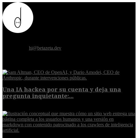
Donde el futuro de la humanidad se cruza con la inteligencia
artificial.
Contáctanos:
hi@betazeta.dev
EXTRA
Una IA hackea por su cuenta y deja una
pregunta inquietante:...
9 de agosto de 2026