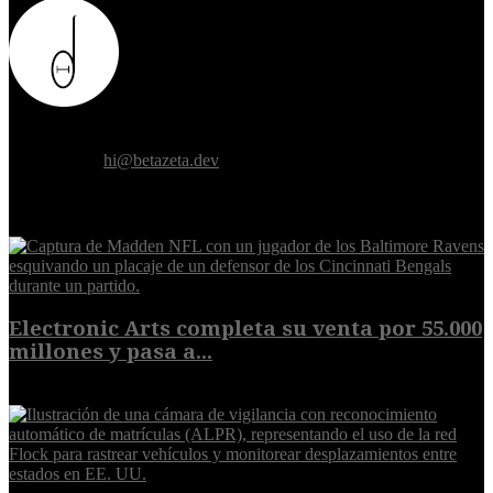
Donde el futuro de la humanidad se cruza con la inteligencia
artificial.
Contáctanos:
hi@betazeta.dev
EXTRA
Electronic Arts completa su venta por 55.000
millones y pasa a...
8 de agosto de 2026