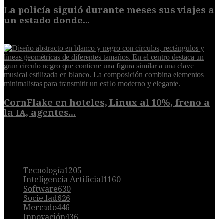
La policía siguió durante meses sus viajes a
un estado donde...
8 de agosto de 2026
CornFlake en hoteles, Linux al 10%, freno a
la IA, agentes...
8 de agosto de 2026
POPULAR
Tecnología
1205
Inteligencia Artificial
1160
Software
630
Sociedad
626
Mercado
446
Innovación
436