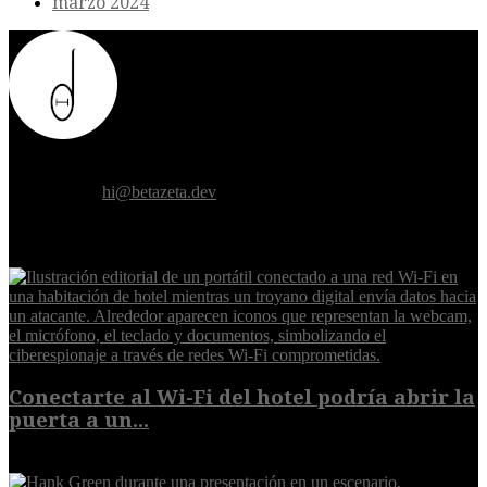
marzo 2024
Donde el futuro de la humanidad se cruza con la inteligencia
artificial.
Contáctanos:
hi@betazeta.dev
EXTRA
Conectarte al Wi-Fi del hotel podría abrir la
puerta a un...
6 de agosto de 2026