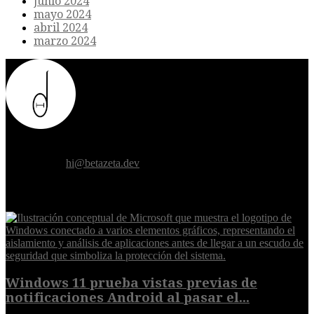
junio 2024
mayo 2024
abril 2024
marzo 2024
Donde el futuro de la humanidad se cruza con la inteligencia
artificial.
Contáctanos:
hi@betazeta.dev
EXTRA
Windows 11 prueba vistas previas de
notificaciones Android al pasar el...