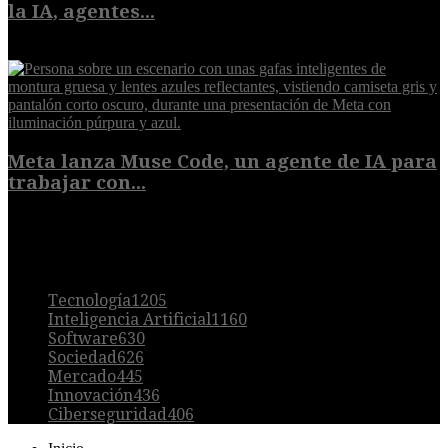
la IA, agentes...
8 de agosto de 2026
Meta lanza Muse Code, un agente de IA para
trabajar con...
8 de agosto de 2026
POPULAR
Tecnología
1205
Inteligencia Artificial
1160
Software
630
Sociedad
626
Mercado
445
Innovación
436
Ciberseguridad
406