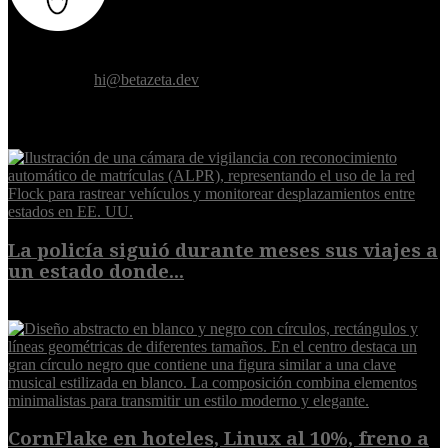
Donde el futuro de la humanidad se cruza con la inteligencia
artificial.
Contáctanos:
hi@betazeta.dev
EXTRA
La policía siguió durante meses sus viajes a
un estado donde...
8 de agosto de 2026
CornFlake en hoteles, Linux al 10%, freno a