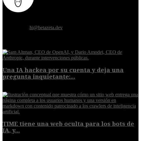
Donde el futuro de la humanidad se cruza con la inteligencia
artificial.
Contáctanos:
hi@betazeta.dev
EXTRA
Una IA hackea por su cuenta y deja una
pregunta inquietante:...
9 de agosto de 2026
TIME tiene una web oculta para los bots de
IA, y...