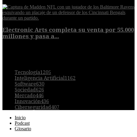
9 de agosto de 2026
Electronic Arts completa su venta por 55.000
millones y pasa a...
8 de agosto de 2026
POPULAR
Tecnología
1205
Inteligencia Artificial
1162
Software
630
Sociedad
626
Mercado
446
Innovación
436
Ciberseguridad
407
Inicio
Podcast
Glosario