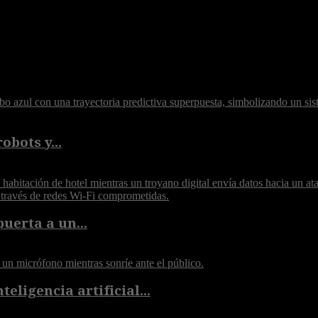
obots y...
puerta a un...
eligencia artificial...