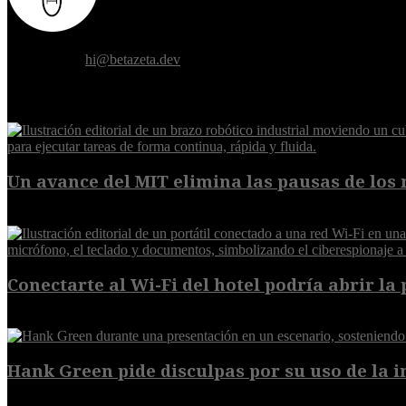
Donde el futuro de la humanidad se cruza con la inteligencia artificial.
Contáctanos:
hi@betazeta.dev
EXTRA
Un avance del MIT elimina las pausas de los r
6 de agosto de 2026
Conectarte al Wi-Fi del hotel podría abrir la 
6 de agosto de 2026
Hank Green pide disculpas por su uso de la int