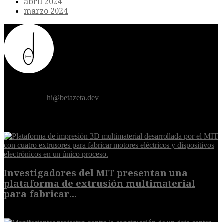
abril 2024
marzo 2024
Donde el futuro de la humanidad se cruza con la inteligencia
artificial.
Contáctanos:
hi@betazeta.dev
EXTRA
Investigadores del MIT presentan una
plataforma de extrusión multimaterial
para fabricar...
7 de agosto de 2026