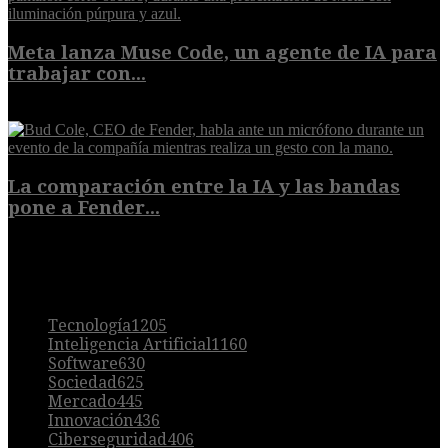
Meta lanza Muse Code, un agente de IA para
trabajar con...
8 de agosto de 2026
La comparación entre la IA y las bandas
pone a Fender...
8 de agosto de 2026
POPULAR
Tecnología
1205
Inteligencia Artificial
1160
Software
630
Sociedad
625
Mercado
445
Innovación
436
Ciberseguridad
406