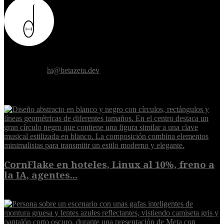
Donde el futuro de la humanidad se cruza con la inteligencia
artificial.
Contáctanos:
hi@betazeta.dev
EXTRA
CornFlake en hoteles, Linux al 10%, freno a
la IA, agentes...
8 de agosto de 2026