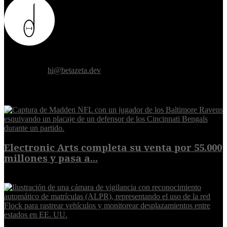
Donde el futuro de la humanidad se cruza con la inteligencia
artificial.
Contáctanos:
hi@betazeta.dev
EXTRA
Electronic Arts completa su venta por 55.000
millones y pasa a...
8 de agosto de 2026