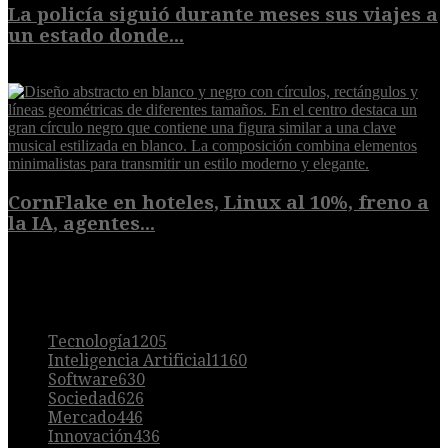
La policía siguió durante meses sus viajes a
un estado donde...
8 de agosto de 2026
CornFlake en hoteles, Linux al 10%, freno a
la IA, agentes...
8 de agosto de 2026
POPULAR
Tecnología
1205
Inteligencia Artificial
1160
Software
630
Sociedad
626
Mercado
446
Innovación
436