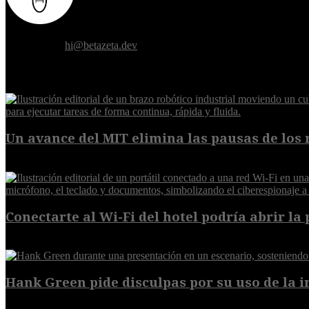
Donde el futuro de la humanidad se cruza con la inteligencia artificial.
Contáctanos:
hi@betazeta.dev
EXTRA
Un avance del MIT elimina las pausas de los r
6 de agosto de 2026
Conectarte al Wi-Fi del hotel podría abrir la 
6 de agosto de 2026
Hank Green pide disculpas por su uso de la int