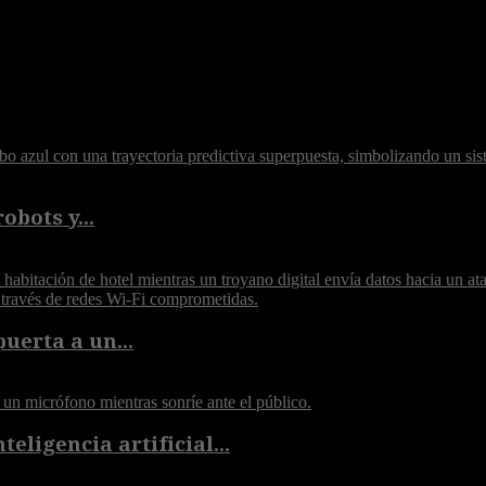
obots y...
puerta a un...
eligencia artificial...