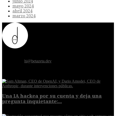
junio 2024
mayo 2024
abril 2024
marzo 2024
Donde el futuro de la humanidad se cruza con la inteligencia
artificial.
Contáctanos:
hi@betazeta.dev
EXTRA
Una IA hackea por su cuenta y deja una
pregunta inquietante:...
9 de agosto de 2026