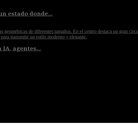
un estado donde...
 IA, agentes...