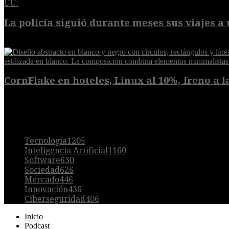
La policía siguió durante meses sus viajes a 
8 de agosto de 2026
CornFlake en hoteles, Linux al 10%, freno a la
8 de agosto de 2026
POPULAR
Tecnología
1205
Inteligencia Artificial
1160
Software
630
Sociedad
626
Mercado
446
Innovación
436
Ciberseguridad
406
Inicio
Podcast