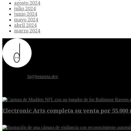
agosto 2024
julio 2024
junio 2024
mayo 2024
abril 2024
marzo 2024
Donde el futuro de la humanidad se cruza con la inteligencia artificial.
Contáctanos:
hi@betazeta.dev
EXTRA
Electronic Arts completa su venta por 55.000 m
8 de agosto de 2026