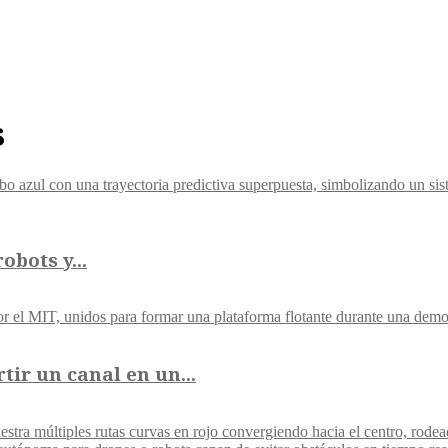
s
obots y...
ir un canal en un...