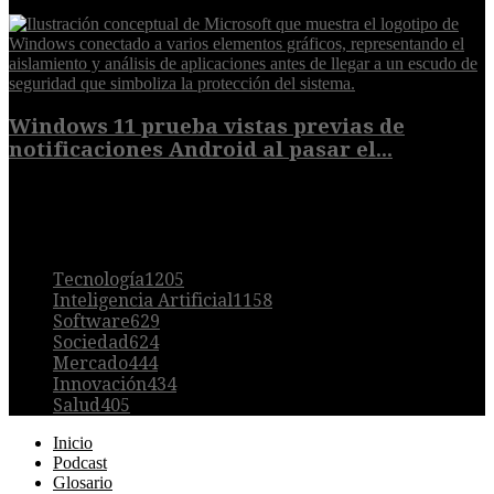
7 de agosto de 2026
Windows 11 prueba vistas previas de
notificaciones Android al pasar el...
7 de agosto de 2026
POPULAR
Tecnología
1205
Inteligencia Artificial
1158
Software
629
Sociedad
624
Mercado
444
Innovación
434
Salud
405
Inicio
Podcast
Glosario