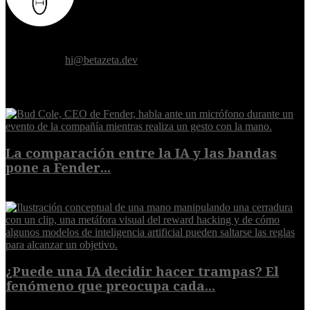
Donde el futuro de la humanidad se cruza con la inteligencia
artificial.
Contáctanos:
hi@betazeta.dev
EXTRA
La comparación entre la IA y las bandas
pone a Fender...
8 de agosto de 2026
¿Puede una IA decidir hacer trampas? El
fenómeno que preocupa cada...