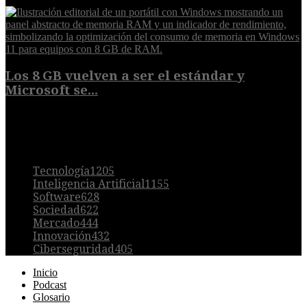
Los 8 GB vuelven a ser el estándar y
Microsoft se...
5 de agosto de 2026
POPULAR
Tecnología
1205
Inteligencia Artificial
1155
Software
628
Sociedad
622
Mercado
444
Innovación
432
Ciberseguridad
405
Inicio
Podcast
Glosario