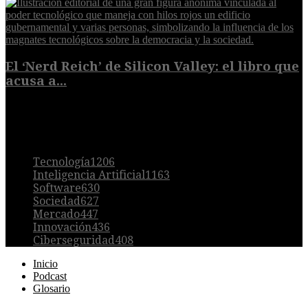
El ‘Nerd Reich’ de Silicon Valley: el libro que
acusa a...
9 de agosto de 2026
POPULAR
Tecnología
1206
Inteligencia Artificial
1163
Software
630
Sociedad
627
Mercado
447
Innovación
436
Ciberseguridad
408
Inicio
Podcast
Glosario