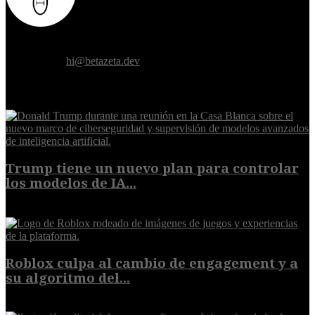
Donde el futuro de la humanidad se cruza con la inteligencia
artificial.
Contáctanos:
hi@betazeta.dev
EXTRA
Trump tiene un nuevo plan para controlar
los modelos de IA...
10 de agosto de 2026
Roblox culpa al cambio de engagement y a
su algoritmo del...
9 de agosto de 2026