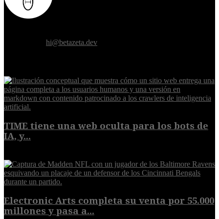
Donde el futuro de la humanidad se cruza con la inteligencia
artificial.
Contáctanos:
hi@betazeta.dev
EXTRA
TIME tiene una web oculta para los bots de
IA, y...
9 de agosto de 2026
Electronic Arts completa su venta por 55.000
millones y pasa a...