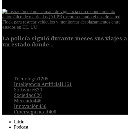
8 de agosto de 2026
La policía siguió durante meses sus viajes a
un estado donde...
8 de agosto de 2026
POPULAR
Tecnología
1205
Inteligencia Artificial
1161
Software
630
Sociedad
626
Mercado
446
Innovación
436
Ciberseguridad
406
Inicio
Podcast