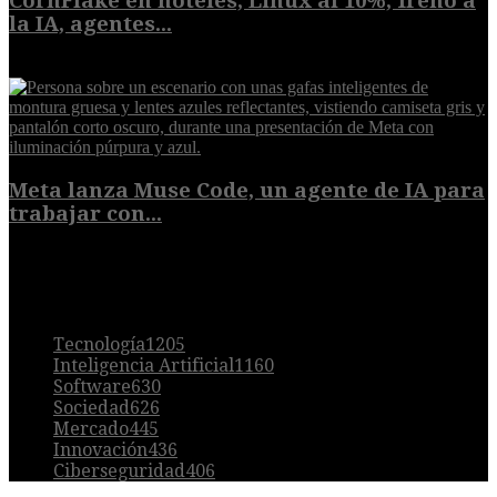
CornFlake en hoteles, Linux al 10%, freno a
la IA, agentes...
8 de agosto de 2026
Meta lanza Muse Code, un agente de IA para
trabajar con...
8 de agosto de 2026
POPULAR
Tecnología
1205
Inteligencia Artificial
1160
Software
630
Sociedad
626
Mercado
445
Innovación
436
Ciberseguridad
406