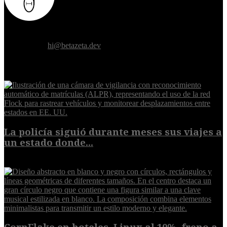
Donde el futuro de la humanidad se cruza con la inteligencia
artificial.
Contáctanos:
hi@betazeta.dev
EXTRA
La policía siguió durante meses sus viajes a
un estado donde...
8 de agosto de 2026