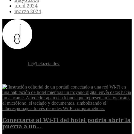
mayo 2024
abril 2024
marzo 2024
Donde el futuro de la humanidad se cruza con la inteligencia
artificial.
Contáctanos:
hi@betazeta.dev
EXTRA
Conectarte al Wi-Fi del hotel podría abrir la
puerta a un...