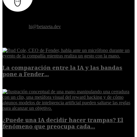
Donde el futuro de la humanidad se cruza con la inteligencia
artificial.
Contáctanos:
hi@betazeta.dev
EXTRA
La comparación entre la IA y las bandas
pone a Fender...
8 de agosto de 2026
¿Puede una IA decidir hacer trampas? El
fenómeno que preocupa cada...