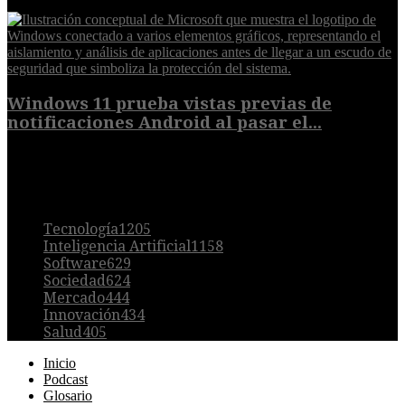
7 de agosto de 2026
Windows 11 prueba vistas previas de
notificaciones Android al pasar el...
7 de agosto de 2026
POPULAR
Tecnología
1205
Inteligencia Artificial
1158
Software
629
Sociedad
624
Mercado
444
Innovación
434
Salud
405
Inicio
Podcast
Glosario