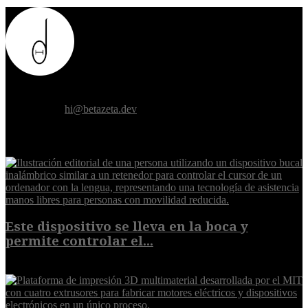
Donde el futuro de la humanidad se cruza con la inteligencia
artificial.
Contáctanos:
hi@betazeta.dev
EXTRA
Este dispositivo se lleva en la boca y
permite controlar el...
7 de agosto de 2026