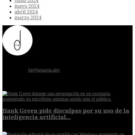
junio 2024
mayo 2024
abril 2024
marzo 2024
Donde el futuro de la humanidad se cruza con la inteligencia
artificial.
Contáctanos:
hi@betazeta.dev
EXTRA
Hank Green pide disculpas por su uso de la
inteligencia artificial...
6 de agosto de 2026