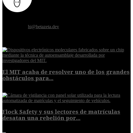
Donde el futuro de la humanidad se cruza con la inteligencia
artificial.
Contáctanos:
hi@betazeta.dev
EXTRA
El MIT acaba de resolver uno de los grandes
obstáculos para...
10 de agosto de 2026
Flock Safety y sus lectores de matrículas
desatan una rebelión por...
10 de agosto de 2026