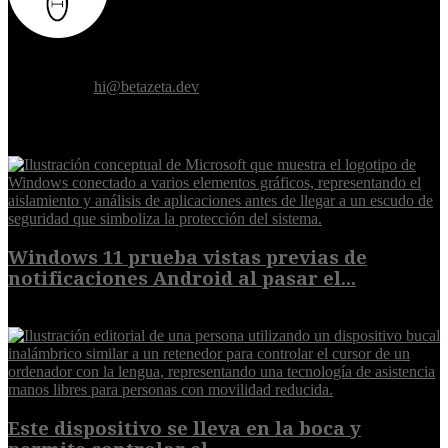
Donde el futuro de la humanidad se cruza con la inteligencia
artificial.
Contáctanos:
hi@betazeta.dev
EXTRA
Windows 11 prueba vistas previas de
notificaciones Android al pasar el...
7 de agosto de 2026
Este dispositivo se lleva en la boca y