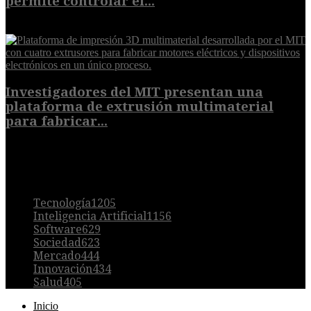
permite controlar el...
7 de agosto de 2026
Investigadores del MIT presentan una
plataforma de extrusión multimaterial
para fabricar...
7 de agosto de 2026
POPULAR
Tecnología
1205
Inteligencia Artificial
1156
Software
629
Sociedad
623
Mercado
444
Innovación
434
Salud
405
Inicio