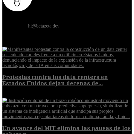
Donde el futuro de la humanidad se cruza con la inteligencia
artificial.
Contáctanos:
hi@betazeta.dev
EXTRA
Protestas contra los data centers en
Estados Unidos dejan decenas de...
6 de agosto de 2026
Un avance del MIT elimina las pausas de los