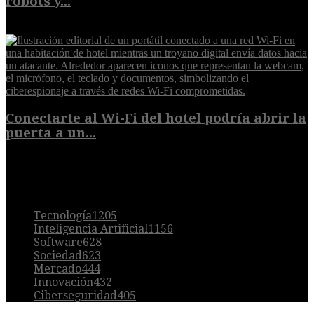
robots y...
6 de agosto de 2026
Conectarte al Wi-Fi del hotel podría abrir la
puerta a un...
6 de agosto de 2026
POPULAR
Tecnología
1205
Inteligencia Artificial
1156
Software
628
Sociedad
623
Mercado
444
Innovación
432
Ciberseguridad
405