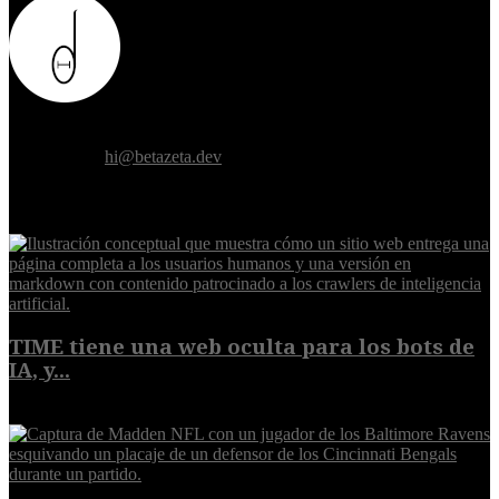
Donde el futuro de la humanidad se cruza con la inteligencia
artificial.
Contáctanos:
hi@betazeta.dev
EXTRA
TIME tiene una web oculta para los bots de
IA, y...
9 de agosto de 2026