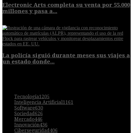
Electronic Arts completa su venta por 55.000
millones y pasa a...
8 de agosto de 2026
La policía siguió durante meses sus viajes a
un estado donde...
8 de agosto de 2026
POPULAR
Tecnología
1205
Inteligencia Artificial
1161
Software
630
Sociedad
626
Mercado
446
Innovación
436
Ciberseguridad
406