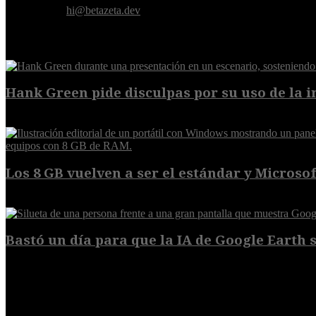
Contáctanos:
hi@betazeta.dev
EXTRA
Hank Green pide disculpas por su uso de la int
6 de agosto de 2026
Los 8 GB vuelven a ser el estándar y Microsoft
5 de agosto de 2026
Bastó un día para que la IA de Google Earth se
5 de agosto de 2026
POPULAR