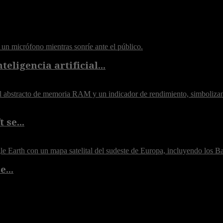
eligencia artificial...
 se...
...