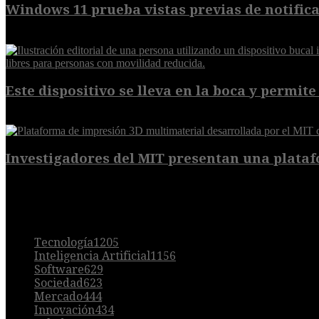
Windows 11 prueba vistas previas de notificac
7 de agosto de 2026
Este dispositivo se lleva en la boca y permite 
7 de agosto de 2026
Investigadores del MIT presentan una plataf
7 de agosto de 2026
POPULAR
Tecnología
1205
Inteligencia Artificial
1156
Software
629
Sociedad
623
Mercado
444
Innovación
434