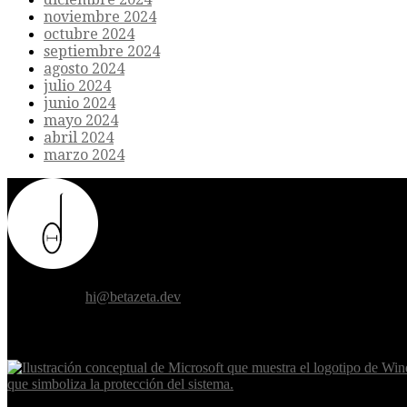
noviembre 2024
octubre 2024
septiembre 2024
agosto 2024
julio 2024
junio 2024
mayo 2024
abril 2024
marzo 2024
Donde el futuro de la humanidad se cruza con la inteligencia artificial.
Contáctanos:
hi@betazeta.dev
EXTRA