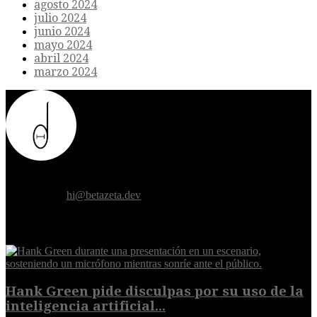
agosto 2024
julio 2024
junio 2024
mayo 2024
abril 2024
marzo 2024
Donde el futuro de la humanidad se cruza con la inteligencia
artificial.
Contáctanos:
hi@betazeta.dev
EXTRA
Hank Green pide disculpas por su uso de la
inteligencia artificial...