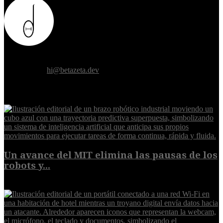
Donde el futuro de la humanidad se cruza con la inteligencia
artificial.
Contáctanos:
hi@betazeta.dev
EXTRA
Un avance del MIT elimina las pausas de los
robots y...
6 de agosto de 2026