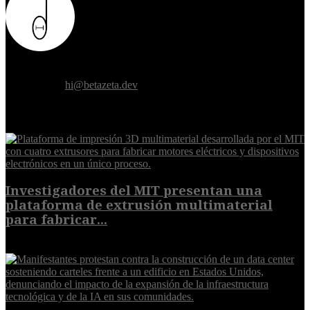
Donde el futuro de la humanidad se cruza con la inteligencia
artificial.
Contáctanos:
hi@betazeta.dev
EXTRA
Investigadores del MIT presentan una
plataforma de extrusión multimaterial
para fabricar...
7 de agosto de 2026