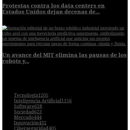
Protestas contra los data centers en
Estados Unidos dejan decenas de...
6 de agosto de 2026
Un avance del MIT elimina las pausas de los
robots y...
6 de agosto de 2026
POPULAR
Tecnología
1205
Inteligencia Artificial
1156
Software
628
Sociedad
623
Mercado
444
Innovación
432
Ciberseguridad
405