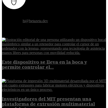
Donde el futuro de la humanidad se cruza con la inteligencia
artificial.
Contáctanos:
hi@betazeta.dev
EXTRA
Este dispositivo se lleva en la boca y
permite controlar el...
7 de agosto de 2026
Investigadores del MIT presentan una
plataforma de extrusión multimaterial