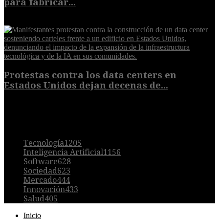
para fabricar...
7 de agosto de 2026
Protestas contra los data centers en
Estados Unidos dejan decenas de...
6 de agosto de 2026
POPULAR
Tecnología
1205
Inteligencia Artificial
1156
Software
628
Sociedad
623
Mercado
444
Innovación
433
Salud
405
Inicio