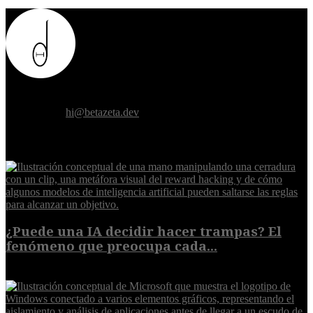
Donde el futuro de la humanidad se cruza con la inteligencia
artificial.
Contáctanos:
hi@betazeta.dev
EXTRA
¿Puede una IA decidir hacer trampas? El
fenómeno que preocupa cada...
7 de agosto de 2026