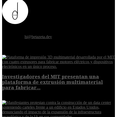
Donde el futuro de la humanidad se cruza con la inteligencia
artificial.
Contáctanos:
hi@betazeta.dev
EXTRA
Investigadores del MIT presentan una
plataforma de extrusión multimaterial
para fabricar...
7 de agosto de 2026