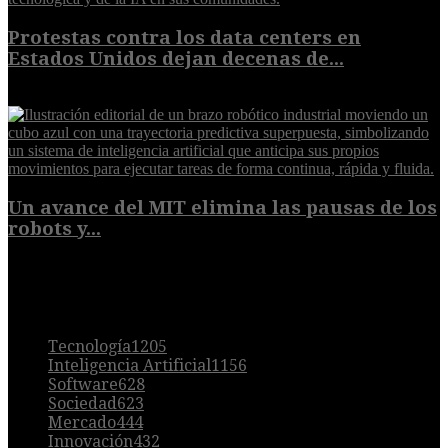
Protestas contra los data centers en
Estados Unidos dejan decenas de...
6 de agosto de 2026
Un avance del MIT elimina las pausas de los
robots y...
6 de agosto de 2026
POPULAR
Tecnología
1205
Inteligencia Artificial
1156
Software
628
Sociedad
623
Mercado
444
Innovación
432