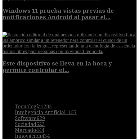
Windows 11 prueba vistas previas de
notificaciones Android al pasar el...
7 de agosto de 2026
Este dispositivo se lleva en la boca y
permite controlar el...
7 de agosto de 2026
POPULAR
Tecnología
1205
Inteligencia Artificial
1157
Software
629
Sociedad
623
Mercado
444
Innovación
434