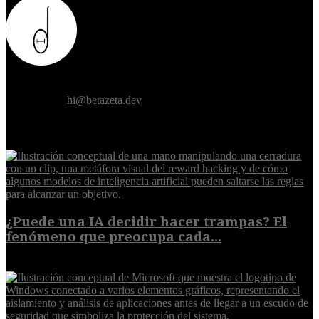
Donde el futuro de la humanidad se cruza con la inteligencia
artificial.
Contáctanos:
hi@betazeta.dev
EXTRA
¿Puede una IA decidir hacer trampas? El
fenómeno que preocupa cada...
7 de agosto de 2026