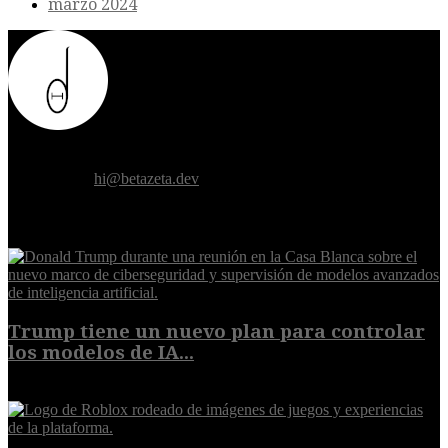
marzo 2024
Donde el futuro de la humanidad se cruza con la inteligencia
artificial.
Contáctanos:
hi@betazeta.dev
EXTRA
Trump tiene un nuevo plan para controlar
los modelos de IA...
10 de agosto de 2026