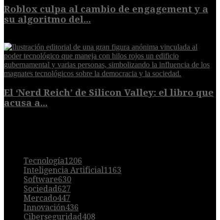
Roblox culpa al cambio de engagement y a
su algoritmo del...
9 de agosto de 2026
El ‘Nerd Reich’ de Silicon Valley: el libro que
acusa a...
9 de agosto de 2026
POPULAR
Tecnología
1206
Inteligencia Artificial
1163
Software
630
Sociedad
627
Mercado
447
Innovación
436
Ciberseguridad
408