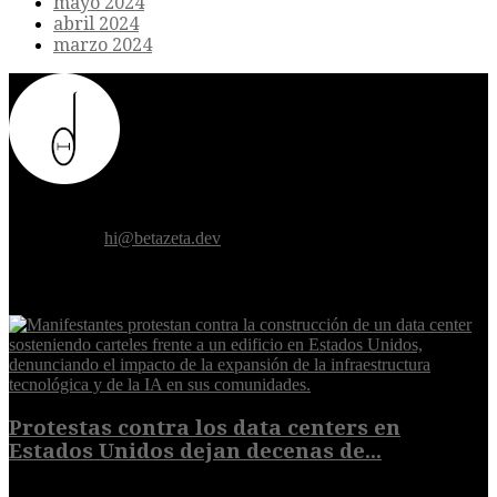
mayo 2024
abril 2024
marzo 2024
Donde el futuro de la humanidad se cruza con la inteligencia
artificial.
Contáctanos:
hi@betazeta.dev
EXTRA
Protestas contra los data centers en
Estados Unidos dejan decenas de...
6 de agosto de 2026