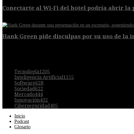
Conectarte al Wi-Fi del hotel podría abrir la 
6 de agosto de 2026
Hank Green pide disculpas por su uso de la int
6 de agosto de 2026
POPULAR
Tecnología
1205
Inteligencia Artificial
1155
Software
628
Sociedad
622
Mercado
444
Innovación
432
Ciberseguridad
405
Inicio
Podcast
Glosario