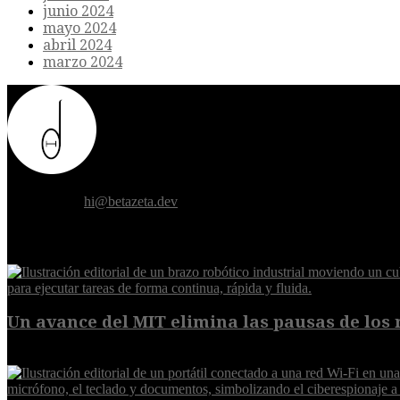
junio 2024
mayo 2024
abril 2024
marzo 2024
Donde el futuro de la humanidad se cruza con la inteligencia artificial.
Contáctanos:
hi@betazeta.dev
EXTRA
Un avance del MIT elimina las pausas de los r
6 de agosto de 2026