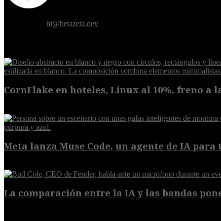
Donde el futuro de la humanidad se cruza con la inteligencia artificial.
Contáctanos:
hi@betazeta.dev
EXTRA
CornFlake en hoteles, Linux al 10%, freno a la
8 de agosto de 2026
Meta lanza Muse Code, un agente de IA para t
8 de agosto de 2026
La comparación entre la IA y las bandas pone
8 de agosto de 2026