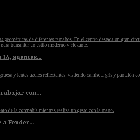
 IA, agentes...
rabajar con...
 a Fender...