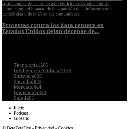
Protestas contra los data centers en
Estados Unidos dejan decenas de...
6 de agosto de 2026
POPULAR
Tecnología
1205
Inteligencia Artificial
1156
Software
628
Sociedad
623
Mercado
444
Innovación
433
Salud
405
Inicio
Podcast
Glosario
©
BetaZetaDev
-
Privacidad
-
Cookies