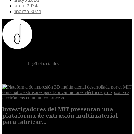
mayo 2024
abril 2024
marzo 2024
Donde el futuro de la humanidad se cruza con la inteligencia
artificial.
Contáctanos:
hi@betazeta.dev
EXTRA
Investigadores del MIT presentan una
plataforma de extrusión multimaterial
para fabricar...
7 de agosto de 2026