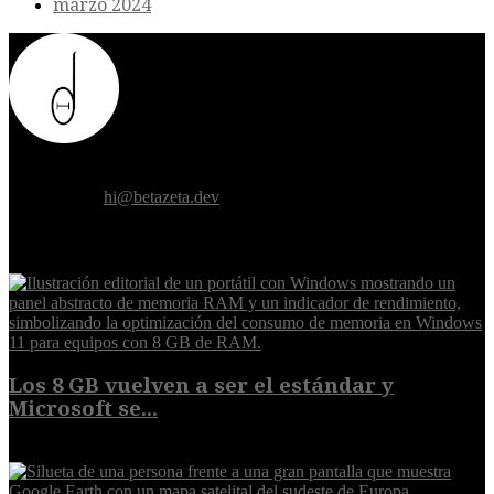
marzo 2024
Donde el futuro de la humanidad se cruza con la inteligencia
artificial.
Contáctanos:
hi@betazeta.dev
EXTRA
Los 8 GB vuelven a ser el estándar y
Microsoft se...
5 de agosto de 2026