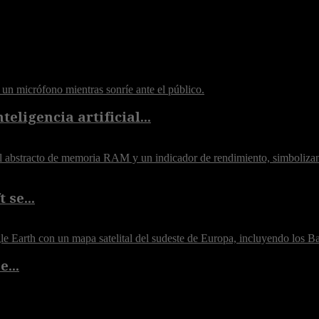
eligencia artificial...
 se...
...