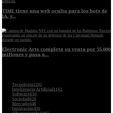
TIME tiene una web oculta para los bots de
IA, y...
9 de agosto de 2026
Electronic Arts completa su venta por 55.000
millones y pasa a...
8 de agosto de 2026
POPULAR
Tecnología
1205
Inteligencia Artificial
1162
Software
630
Sociedad
626
Mercado
446
Innovación
436