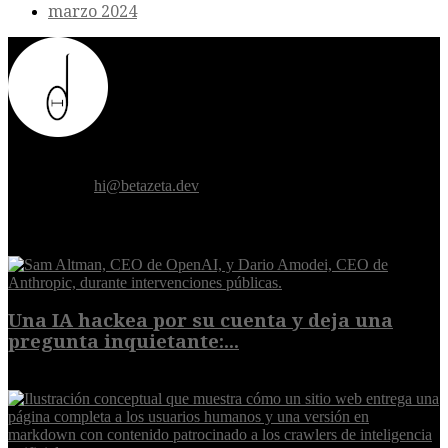
marzo 2024
Donde el futuro de la humanidad se cruza con la inteligencia
artificial.
Contáctanos:
hi@betazeta.dev
EXTRA
Una IA hackea por su cuenta y deja una
pregunta inquietante:...
9 de agosto de 2026