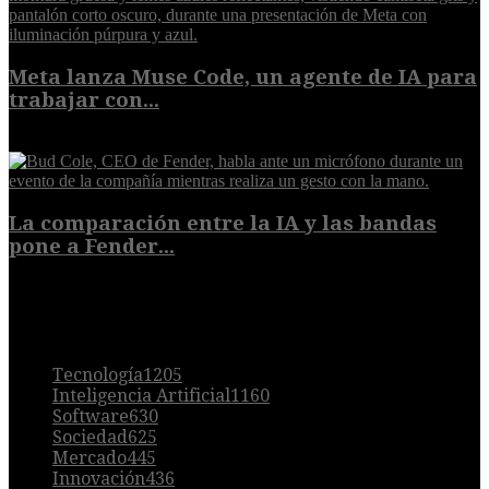
Meta lanza Muse Code, un agente de IA para
trabajar con...
8 de agosto de 2026
La comparación entre la IA y las bandas
pone a Fender...
8 de agosto de 2026
POPULAR
Tecnología
1205
Inteligencia Artificial
1160
Software
630
Sociedad
625
Mercado
445
Innovación
436