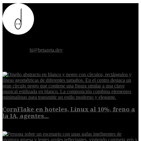
Donde el futuro de la humanidad se cruza con la inteligencia
artificial.
Contáctanos:
hi@betazeta.dev
EXTRA
CornFlake en hoteles, Linux al 10%, freno a
la IA, agentes...
8 de agosto de 2026