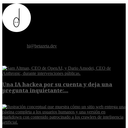
Donde el futuro de la humanidad se cruza con la inteligencia
artificial.
Contáctanos:
hi@betazeta.dev
EXTRA
Una IA hackea por su cuenta y deja una
pregunta inquietante:...
9 de agosto de 2026