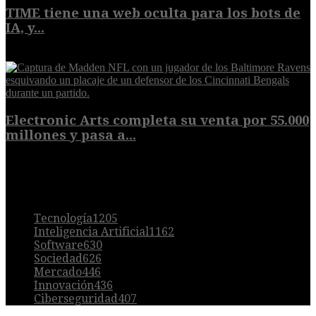
TIME tiene una web oculta para los bots de
IA, y...
9 de agosto de 2026
Electronic Arts completa su venta por 55.000
millones y pasa a...
8 de agosto de 2026
POPULAR
Tecnología
1205
Inteligencia Artificial
1162
Software
630
Sociedad
626
Mercado
446
Innovación
436
Ciberseguridad
407