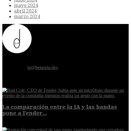
mayo 2024
abril 2024
marzo 2024
Donde el futuro de la humanidad se cruza con la inteligencia
artificial.
Contáctanos:
hi@betazeta.dev
EXTRA
La comparación entre la IA y las bandas
pone a Fender...
8 de agosto de 2026