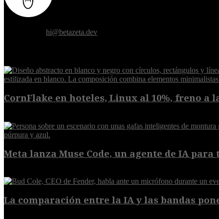
Donde el futuro de la humanidad se cruza con la inteligencia artificial.
Contáctanos:
hi@betazeta.dev
EXTRA
CornFlake en hoteles, Linux al 10%, freno a la
8 de agosto de 2026
Meta lanza Muse Code, un agente de IA para t
8 de agosto de 2026
La comparación entre la IA y las bandas pone