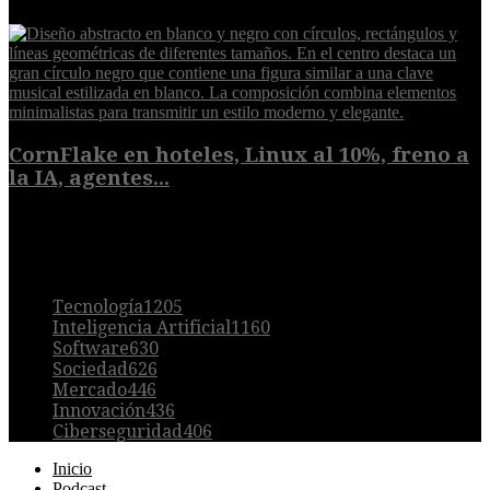
8 de agosto de 2026
CornFlake en hoteles, Linux al 10%, freno a
la IA, agentes...
8 de agosto de 2026
POPULAR
Tecnología
1205
Inteligencia Artificial
1160
Software
630
Sociedad
626
Mercado
446
Innovación
436
Ciberseguridad
406
Inicio
Podcast