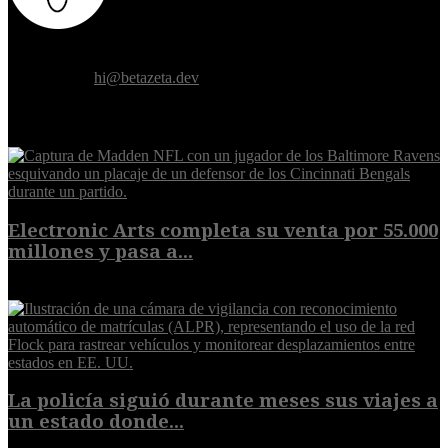
Donde el futuro de la humanidad se cruza con la inteligencia
artificial.
Contáctanos:
hi@betazeta.dev
EXTRA
Electronic Arts completa su venta por 55.000
millones y pasa a...
8 de agosto de 2026
La policía siguió durante meses sus viajes a
un estado donde...