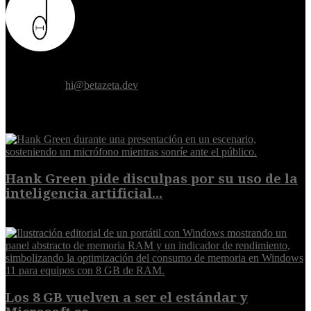
Donde el futuro de la humanidad se cruza con la inteligencia
artificial.
Contáctanos:
hi@betazeta.dev
EXTRA
Hank Green pide disculpas por su uso de la
inteligencia artificial...
6 de agosto de 2026
Los 8 GB vuelven a ser el estándar y