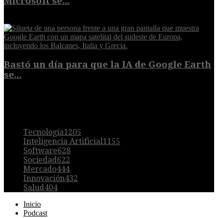
Microsoft se...
5 de agosto de 2026
Bastó un día para que la IA de Google Earth
se...
5 de agosto de 2026
POPULAR
Tecnología
1205
Inteligencia Artificial
1155
Software
628
Sociedad
622
Mercado
444
Innovación
432
Salud
404
Inicio
Podcast